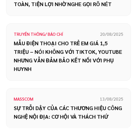
TOÀN, TIỆN LỢI NHỜ NGHE GỌI RÕ NÉT
TRUYỀN THÔNG/ BÁO CHÍ
20/08/2025
MẪU ĐIỆN THOẠI CHO TRẺ EM GIÁ 1,5
TRIỆU – NÓI KHÔNG VỚI TIKTOK, YOUTUBE
NHƯNG VẪN ĐẢM BẢO KẾT NỐI VỚI PHỤ
HUYNH
MASSCOM
13/08/2025
SỰ TRỖI DẬY CỦA CÁC THƯƠNG HIỆU CÔNG
NGHỆ NỘI ĐỊA: CƠ HỘI VÀ THÁCH THỨ