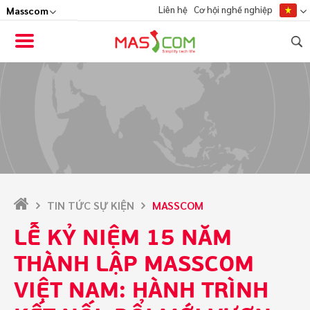
Liên hệ
Cơ hội nghề nghiệp
VỀ MASSCOM
HỆ SINH THÁI
ĐỐI TÁC
CỘNG ĐỒNG
TIN TỨC
TIN TỨC SỰ KIỆN
MASSCOM
LỄ KỶ NIỆM 15 NĂM
THÀNH LẬP MASSCOM
VIỆT NAM: HÀNH TRÌNH