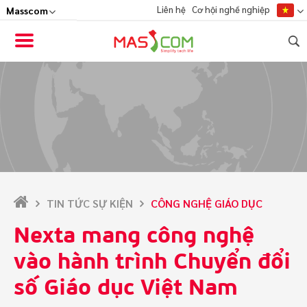
Liên hệ
Cơ hội nghề nghiệp
VỀ MASSCOM
HỆ SINH THÁI
ĐỐI TÁC
CỘNG ĐỒNG
TIN TỨC
TIN TỨC SỰ KIỆN
CÔNG NGHỆ GIÁO DỤC
Nexta mang công nghệ
vào hành trình Chuyển đổi
số Giáo dục Việt Nam