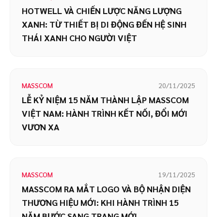
HOTWELL VÀ CHIẾN LƯỢC NĂNG LƯỢNG
XANH: TỪ THIẾT BỊ DI ĐỘNG ĐẾN HỆ SINH
THÁI XANH CHO NGƯỜI VIỆT
MASSCOM
20/11/2025
LỄ KỶ NIỆM 15 NĂM THÀNH LẬP MASSCOM
VIỆT NAM: HÀNH TRÌNH KẾT NỐI, ĐỔI MỚI
VƯƠN XA
MASSCOM
19/11/2025
MASSCOM RA MẮT LOGO VÀ BỘ NHẬN DIỆN
THƯƠNG HIỆU MỚI: KHI HÀNH TRÌNH 15
NĂM BƯỚC SANG TRANG MỚI