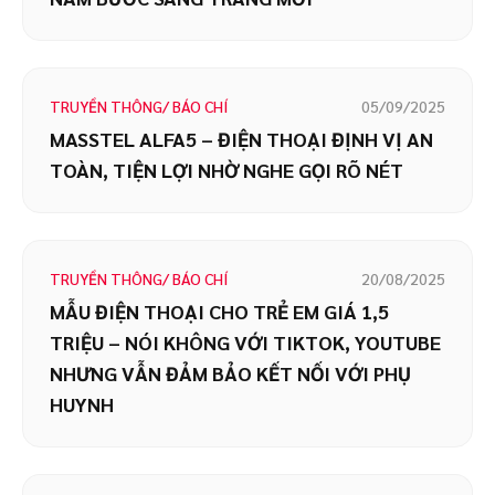
TRUYỀN THÔNG/ BÁO CHÍ
05/09/2025
MASSTEL ALFA5 – ĐIỆN THOẠI ĐỊNH VỊ AN
TOÀN, TIỆN LỢI NHỜ NGHE GỌI RÕ NÉT
TRUYỀN THÔNG/ BÁO CHÍ
20/08/2025
MẪU ĐIỆN THOẠI CHO TRẺ EM GIÁ 1,5
TRIỆU – NÓI KHÔNG VỚI TIKTOK, YOUTUBE
NHƯNG VẪN ĐẢM BẢO KẾT NỐI VỚI PHỤ
HUYNH